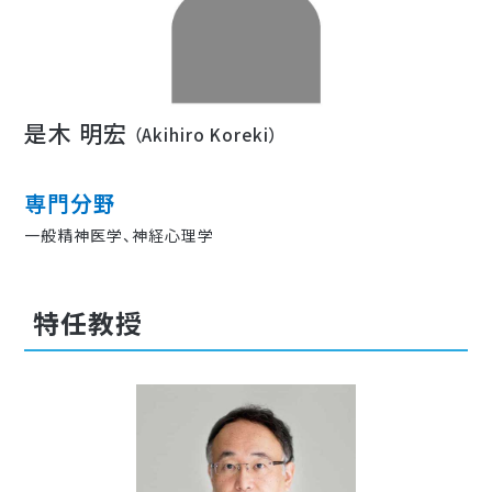
教育研修・入局案内
研究
是木 明宏
（Akihiro Koreki）
専門分野
一般精神医学、神経心理学
特任教授