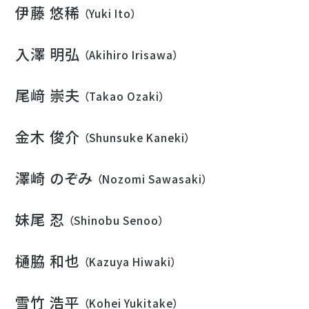
伊藤 悠稀
（Yuki Ito）
入澤 明弘
（Akihiro Irisawa）
尾﨑 崇夫
（Takao Ozaki）
金木 俊介
（Shunsuke Kaneki）
澤崎 のぞみ
（Nozomi Sawasaki）
妹尾 忍
（Shinobu Senoo）
樋脇 和也
（Kazuya Hiwaki）
雪竹 浩平
（Kohei Yukitake）